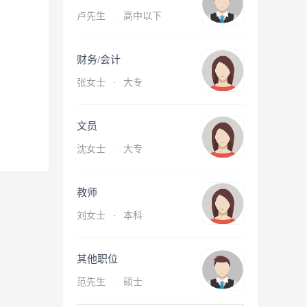
卢先生
·
高中以下
财务/会计
张女士
·
大专
文员
沈女士
·
大专
教师
刘女士
·
本科
其他职位
范先生
·
硕士