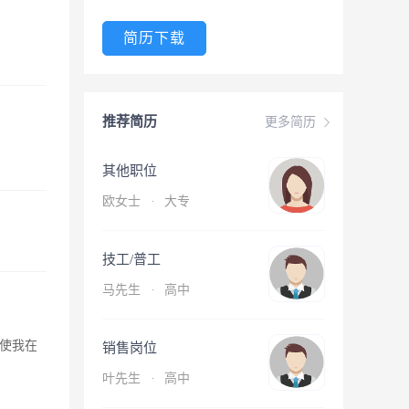
简历下载
推荐简历
更多简历
其他职位
欧女士
·
大专
技工/普工
马先生
·
高中
使我在
销售岗位
叶先生
·
高中