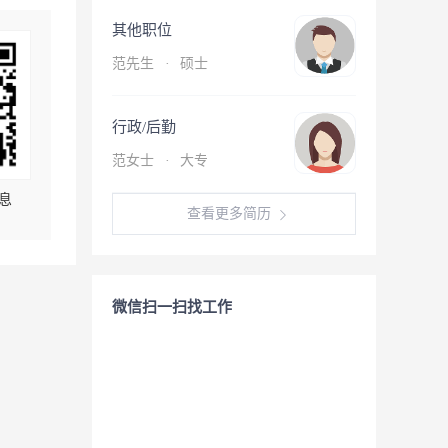
其他职位
范先生
·
硕士
行政/后勤
范女士
·
大专
息
查看更多简历
微信扫一扫找工作