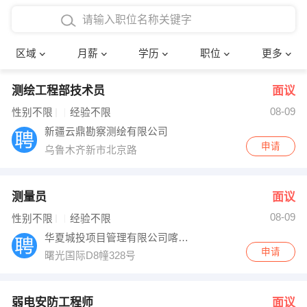
4000-5000元
本科
行政后勤
建筑装潢
确定
区域
月薪
学历
职位
更多
5000-8000元
硕士
销售岗位
教师
测绘工程部技术员
面议
8000-12000元
博士
文员
护士
08-09
性别不限
经验不限
12000-20000元
财务会计
传单派发
新疆云鼎勘察测绘有限公司
申请
乌鲁木齐新市北京路
其他
超市零售
促销导购
网络IT
保健按摩
测量员
面议
08-09
性别不限
经验不限
快递员
前台接待
华夏城投项目管理有限公司喀什分公司
申请
曙光国际D8幢328号
收银员
技术员/工程师
水电/机修
部门经理
弱电安防工程师
面议