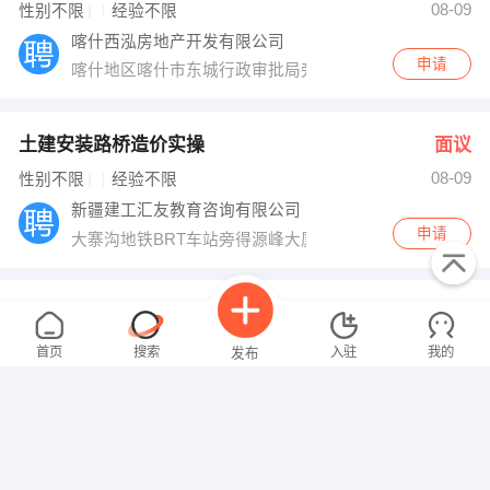
08-09
性别不限
经验不限
喀什西泓房地产开发有限公司
申请
喀什地区喀什市东城行政审批局旁西泓世贸大厦1608室
土建安装路桥造价实操
面议
08-09
性别不限
经验不限
新疆建工汇友教育咨询有限公司
申请
大寨沟地铁BRT车站旁得源峰大厦A座
装修工程项目经理
面议
08-09
性别不限
经验不限
首页
搜索
入驻
我的
发布
新疆晨光天业环境艺术设计有限公司
申请
昌吉木垒县人民医院旁
工程项目管理
面议