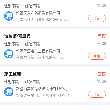
08-09
出纳
保险
性别不限
经验不限
新疆天盾安防股份有限公司
编辑
法律
申请
乌鲁木齐天山青年路278号宝运大厦
保洁
贸易采购
造价师/预算师
面议
跟单
理财顾问
08-09
性别不限
经验不限
新疆华汇电气工程有限公司
其他职位
申请
乌鲁木齐新市河南东路铁十街
施工监理
面议
08-09
性别不限
经验不限
新疆尚美优品装饰设计有限公司
申请
新疆维吾尔自治区喀什地区喀什市青年南路